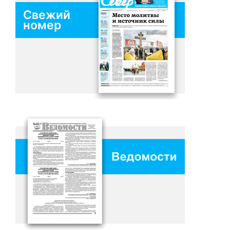
Свежий
номер