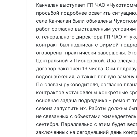
Канчалан выступает ГП ЧАО «Чукоткомм
просьбой подробнее осветить ситуацию.
селе Канчалан были объявлены Чукотком
работ согласно выставленным условиям 
о. генерального директора ГП ЧАО «Чук
контракт был подписан с фирмой-подряд
оговорены, практически завершены. Это
Центральной и Пионерской. Два следую
договор заключён 19 числа. Они подраз
водоснабжения, а также полную замену 
По словам руководителя, согласно план
контрактов установлены конкретные сро
основная задача подрядчика – ремонт те
сезона запустить их. Работы должны быт
не связанных с объектами жизнедеятель
сентября. Параллельно с этим будет вес
заключенных на сегодняшний день конт