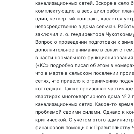
канализационных сетей. Вскоре в село 
комплектующие, а весь цикл работ план
один, четвёртый контракт, касается ус
непосредственно в дома сельчан. Работы
заключил и. о. гендиректора Чукотк
Вопрос о проведении подготовки к зиме 
дополнительное внимание в связи с тем,
в части нормального функционирования
(«КС» подробно писал об этом в номерах
что в марте в сельском поселении прои
сетях, что привело к ограничению пода
коттеджах. Также произошло частичное
квартирах многоквартирного дома № 2 п
канализационных сетях. Какое-то время
проблемой своими силами. Однако к кон
критической. С учётом этого администр
финансовой помощью к Правительству Ч