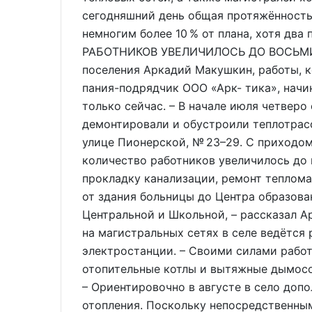
сегодняшний день общая протяжённость
немногим более 10 % от плана, хотя два
РАБОТНИКОВ УВЕЛИЧИЛОСЬ ДО ВОСЬМИ Ка
поселения Аркадий Макушкин, работы, 
пания-подрядчик ООО «Арк- тика», начи
только сейчас. – В начале июля четверо
демонтировали и обустроили теплотрасс
улице Пионерской, № 23–29. С приходом
количество работников увеличилось до
прокладку канализации, ремонт теплом
от здания больницы до Центра образован
Центральной и Школьной, – рассказал 
на магистральных сетях в селе ведётся
электростанции. – Своими силами рабо
отопительные котлы и вытяжные дымосо
– Ориентировочно в августе в село допо
отопления. Поскольку непосредственным