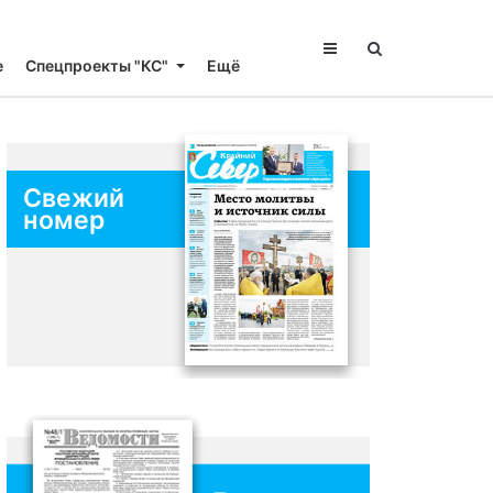
е
Спецпроекты "КС"
Ещё
Свежий
номер