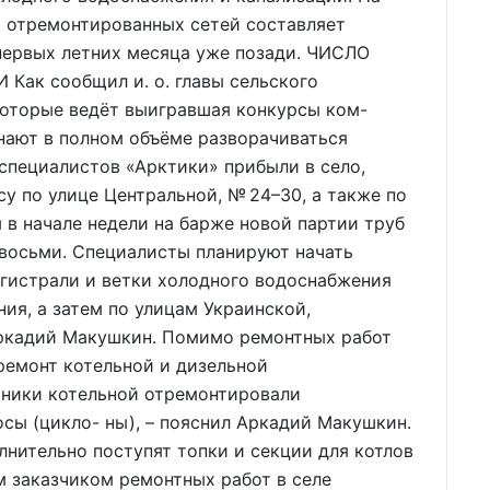
 отремонтированных сетей составляет
 первых летних месяца уже позади. ЧИСЛО
к сообщил и. о. главы сельского
которые ведёт выигравшая конкурсы ком-
нают в полном объёме разворачиваться
 специалистов «Арктики» прибыли в село,
у по улице Центральной, № 24–30, а также по
 в начале недели на барже новой партии труб
 восьми. Специалисты планируют начать
агистрали и ветки холодного водоснабжения
ия, а затем по улицам Украинской,
Аркадий Макушкин. Помимо ремонтных работ
 ремонт котельной и дизельной
тники котельной отремонтировали
сы (цикло- ны), – пояснил Аркадий Макушкин.
лнительно поступят топки и секции для котлов
 заказчиком ремонтных работ в селе