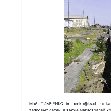
Майя ТИМЧЕНКО timchenko@ks.chukotka.r
тепловых сетей, а также магистралей х