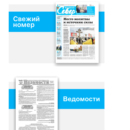
Свежий
номер