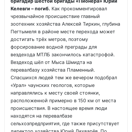
бригадир шестой бригады «Пионера» Юрий
Келевги – погиб.
Как прокомментировал
чрезвычайное происшествие главный
зоотехник хозяйства Алексей Тиркин, глубина
Пегтымеля в районе месте перехода может
достигать трёх метров, поэтому
форсирование водной преграды для
вездехода МТЛБ закончилось катастрофой.
Вездеход шёл от Мыса Шмидта на
перевалбазу хозяйства Пламенный.
Спасшихся людей тем же вечером подобрал
«Урал» чаунских геологов, которые
направлялись к месту своей стоянки,
расположенной примерно в 150 км от места
происшествия. В настоящее время люди
находятся на перевалбазе
сельхозпредприятия, где также присутствует
директор хозяйства Юрий Лихварёв. По