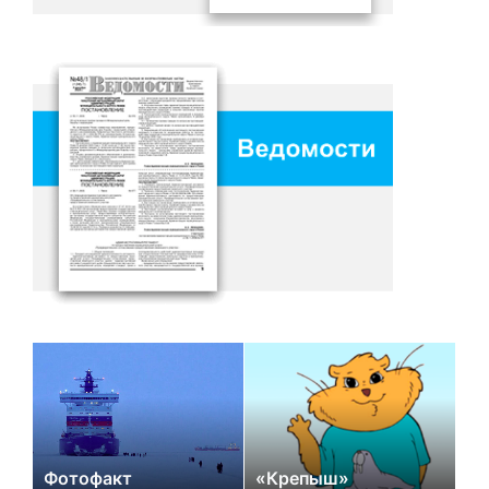
Фотофакт
«Крепыш»