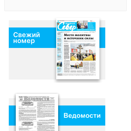
Свежий
номер