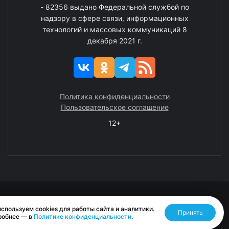
- 82356 выдано Федеральной службой по
надзору в сфере связи, информационных
технологий и массовых коммуникаций 8
декабря 2021 г.
Политика конфиденциальности
Пользовательское соглашение
12+
© 2008—2025 ГАУ ЧАО «Издательство «Крайний Север»
спользуем cookies для работы сайта и аналитики.
Принять
Разработано RASA
робнее — в
Политике конфиденциальности
.