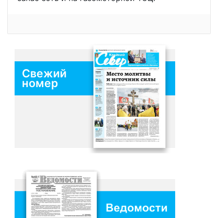
Свежий
номер