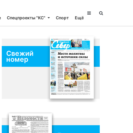
е
Спецпроекты "КС"
Спорт
Ещё
Свежий
номер