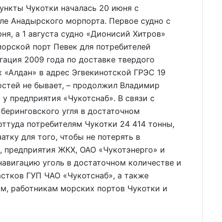
пункты Чукотки началась 20 июня с
ле Анадырского морпорта. Первое судно с
ня, а 1 августа судно «Дионисий Хитров»
 морской порт Певек для потребителей
гация 2009 года по доставке твердого
/х «Алдан» в адрес Эгвекинотской ГРЭС 19
ностей не бывает, – продолжил Владимир
 у предприятия «Чукотснаб». В связи с
беринговского угля в достаточном
оттуда потребителям Чукотки 24 414 тонны,
атку для того, чтобы не потерять в
е, предприятия ЖКХ, ОАО «Чукотэнерго» и
навигацию уголь в достаточном количестве и
астков ГУП ЧАО «Чукотснаб», а также
м, работникам морских портов Чукотки и