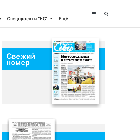
е
Спецпроекты "КС"
Ещё
Свежий
номер