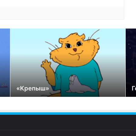
«Крепыш»
Г