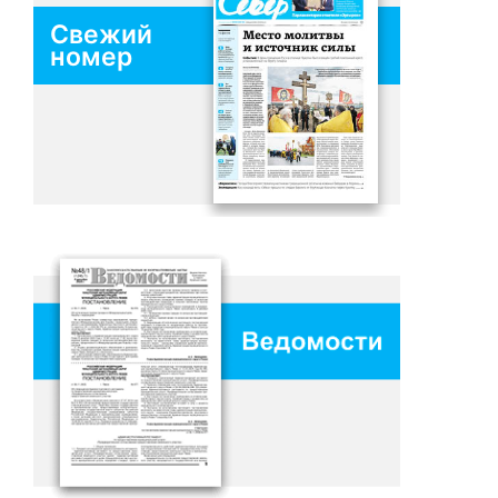
Свежий
номер