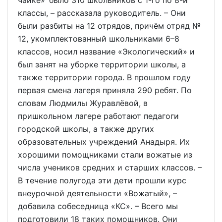
чайке» было 310 школьников с 1-го по 8-й
классы, – рассказала руководитель. – Они
были разбиты на 12 отрядов, причём отряд №
12, укомплектованный школьниками 6–8
классов, носил название «Экологический» и
был занят на уборке территории школы, а
также территории города. В прошлом году
первая смена лагеря приняла 290 ребят. По
словам Людмилы Журавлёвой, в
пришкольном лагере работают педагоги
городской школы, а также других
образовательных учреждений Анадыря. Их
хорошими помощниками стали вожатые из
числа учеников средних и старших классов. –
В течение полугода эти дети прошли курс
внеурочной деятельности «Вожатый», –
добавила собеседница «КС». – Всего мы
подготовили 18 таких помощников. Они