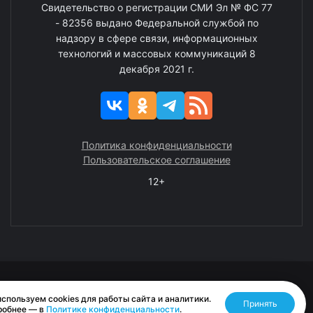
Свидетельство о регистрации СМИ Эл № ФС 77
- 82356 выдано Федеральной службой по
надзору в сфере связи, информационных
технологий и массовых коммуникаций 8
декабря 2021 г.
Политика конфиденциальности
Пользовательское соглашение
12+
© 2008—2025 ГАУ ЧАО «Издательство «Крайний Север»
спользуем cookies для работы сайта и аналитики.
Принять
Разработано RASA
робнее — в
Политике конфиденциальности
.