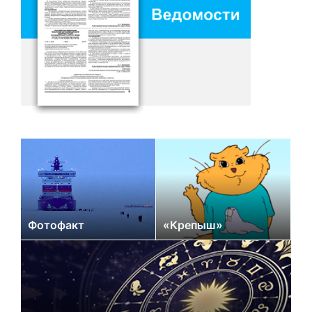
Фотофакт
«Крепыш»