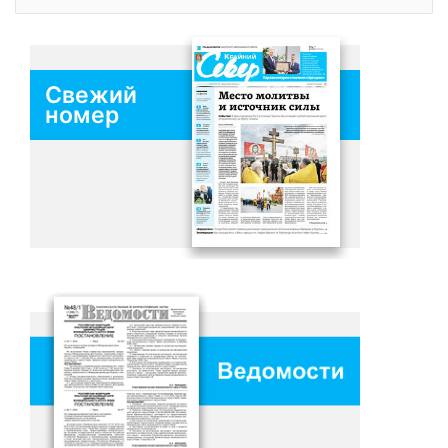
Свежий
номер