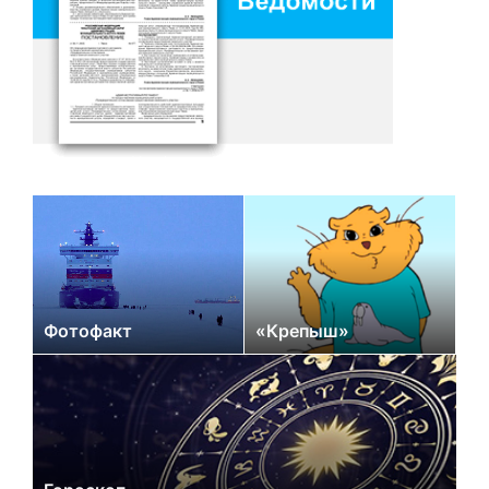
Фотофакт
«Крепыш»