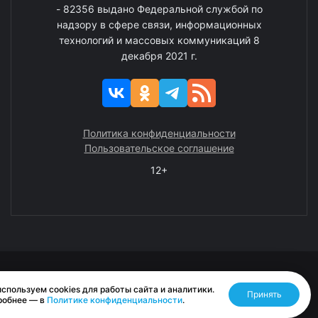
- 82356 выдано Федеральной службой по
надзору в сфере связи, информационных
технологий и массовых коммуникаций 8
декабря 2021 г.
Политика конфиденциальности
Пользовательское соглашение
12+
© 2008—2025 ГАУ ЧАО «Издательство «Крайний Север»
спользуем cookies для работы сайта и аналитики.
Принять
Разработано RASA
робнее — в
Политике конфиденциальности
.