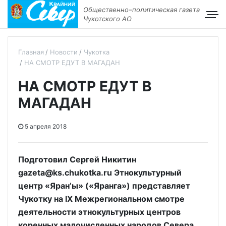
Общественно–политическая газета
Чукотского АО
Главная
Новости
Чукотка
НА СМОТР ЕДУТ В МАГАДАН
НА СМОТР ЕДУТ В
МАГАДАН
5 апреля 2018
Подготовил Сергей Никитин
gazeta@ks.chukotka.ru Этнокультурный
центр «Яран’ы» («Яранга») представляет
Чукотку на IX Межрегиональном смотре
деятельности этнокультурных центров
коренных малочисленных народов Севера,