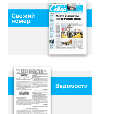
Свежий
номер