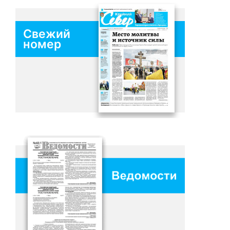
Свежий
номер