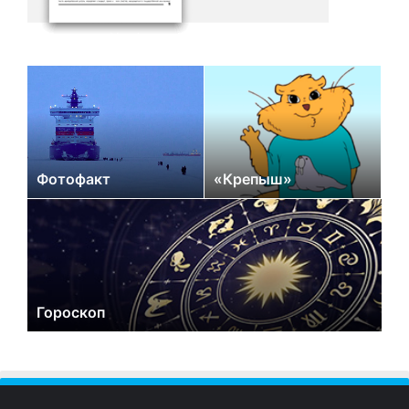
Фотофакт
«Крепыш»
Гороскоп