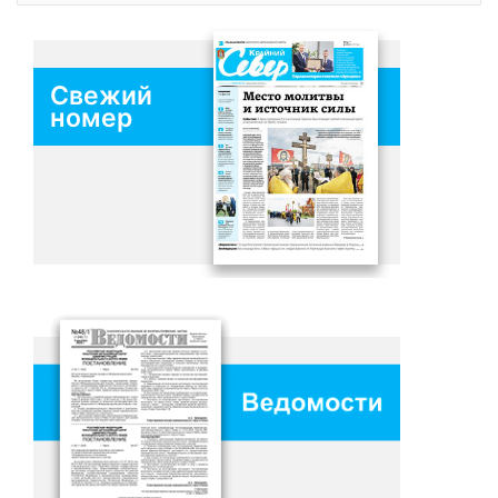
Свежий
номер