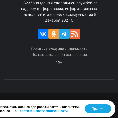
- 82356 выдано Федеральной службой по
надзору в сфере связи, информационных
технологий и массовых коммуникаций 8
декабря 2021 г.
Политика конфиденциальности
Пользовательское соглашение
12+
© 2008—2025 ГАУ ЧАО «Издательство «Крайний Север»
спользуем cookies для работы сайта и аналитики.
Принять
Разработано RASA
робнее — в
Политике конфиденциальности
.