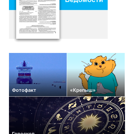
Фотофакт
«Крепыш»
Гороскоп