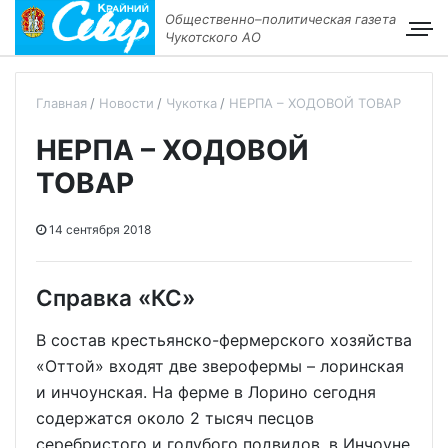
Общественно–политическая газета
Чукотского АО
Главная
Новости
Чукотка
НЕРПА – ХОДОВОЙ ТОВАР
НЕРПА – ХОДОВОЙ
ТОВАР
14 сентября 2018
Справка «КС»
В состав крестьянско-фермерского хозяйства
«Оттой» входят две зверофермы – лоринская
и инчоунская. На ферме в Лорино сегодня
содержатся около 2 тысяч песцов
серебристого и голубого подвидов, в Инчоуне