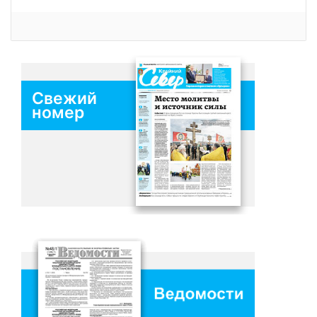
Свежий
номер