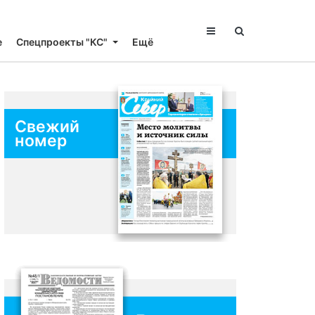
е
Спецпроекты "КС"
Ещё
Свежий
номер