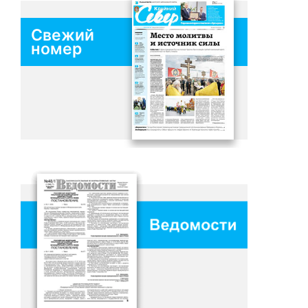
Свежий
номер