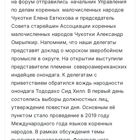
на форум отправились начальник Управления
по делам коренных малочисленных народов
Чукотки Елена Евтюхова и председатель
Совета старейшин Ассоциации коренных
малочисленных народов Чукотки Александр
Омрыпкир. Напомним, что наши делегаты
представят доклад о морском зверобойном
промысле в округе. На открытии выступили
представители племени североамериканских
индейцев онондага. К делегатам с
приветствием обратился вождь народности
онондага Тододахо Сид Хилл. В первый день
состоялись выборы должностных лиц,
утверждение повестки дня. Основным её
пунктом стало проведение в 2019 году
Международного года языков коренных
народов. В рамках обсуждения темы
выступил руководитель Федерального