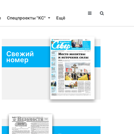
е
Спецпроекты "КС"
Ещё
Свежий
номер