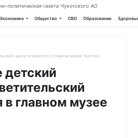
о–политическая газета Чукотского АО
Экономика
Общество
СВО
Образование
Здоровь
льский центр откроется в главном музее Чукотки
е детский
ветительский
 в главном музее