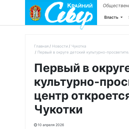
Общественн
Власть
Главная
Новости
Чукотка
Первый в округе детский культурно-просветите
Первый в округ
культурно-прос
центр откроется
Чукотки
10 апреля 2026