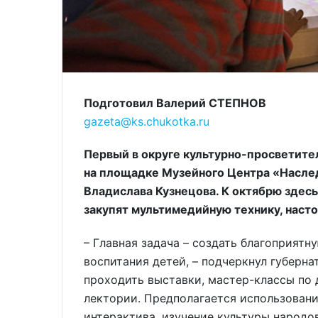
Подготовил Валерий СТЕПНОВ
gazeta@ks.chukotka.ru
Первый в округе культурно-просветите
на площадке Музейного Центра «Насле
Владислава Кузнецова. К октябрю здес
закупят мультимедийную технику, наст
– Главная задача – создать благоприят
воспитания детей, – подчеркнул губерна
проходить выставки, мастер-классы по 
лектории. Предполагается использован
интерактива, изучение культуры народо