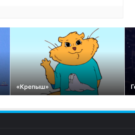
«Крепыш»
Г