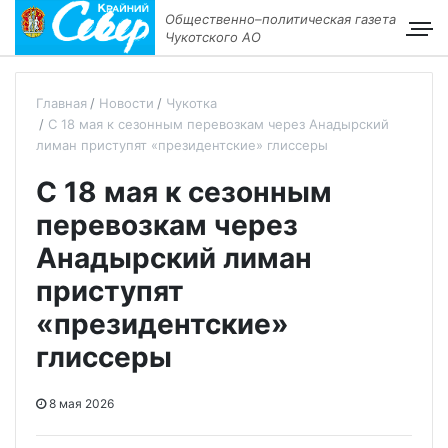
Общественно–политическая газета
Чукотского АО
Главная
Новости
Чукотка
С 18 мая к сезонным перевозкам через Анадырский
лиман приступят «президентские» глиссеры
С 18 мая к сезонным
перевозкам через
Анадырский лиман
приступят
«президентские»
глиссеры
8 мая 2026