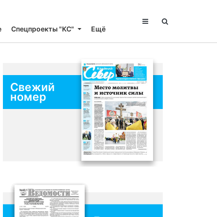
е
Спецпроекты "КС"
Ещё
Свежий
номер