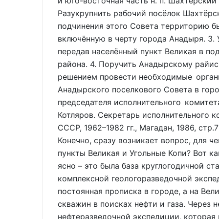
и юго-восточная часть н. п. Шахтёрский 
Разукрупнить рабочий посёлок Шахтёрс
подчинения этого Совета территорию бы
включённую в черту города Анадыря. 3.
передав населённый пункт Великая в п
района. 4. Поручить Анадырскому райис
решением провести необходимые орган
Анадырского поселкового Совета в горо
председателя исполнительного комитет
Котляров. Секретарь исполнительного к
СССР, 1962–1982 гг., Магадан, 1986, с
Конечно, сразу возникает вопрос, для ч
пункты Великая и Угольные Копи? Вот ка
ясно – это была база круглогодичной с
комплексной геологоразведочной экспед
постоянная прописка в городе, а на Ве
скважин в поисках нефти и газа. Через 
нефтеразведочной экспедиции, которая 