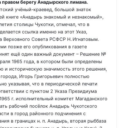
а правом берегу Анадырского лимана.
кий учёный-краевед, большой знаток
оей книге «Анадырь знакомый и незнакомый»,
летия столицы Чукотки, отмечал, что в
делается ссылка именно на этот Указ,
 Верховного Совета РСФСР Н. Игнатовым.
ями позже его опубликования в газете
ринят ещё один важный документ – Решение №
раля 1965 года, в котором были определены
ю и историческую значимость этого решения,
города, Игорь Григорьевич полностью
льно указывая, что в периодической печати
оответствии с пунктом 2 Указа Президиума
1965 г. исполнительный комитет Магаданского
овать рабочий посёлок Анадырь Чукотского
сти в город районного подчинения с
ия в границах н. п. Анадырь, вторая рыббаза