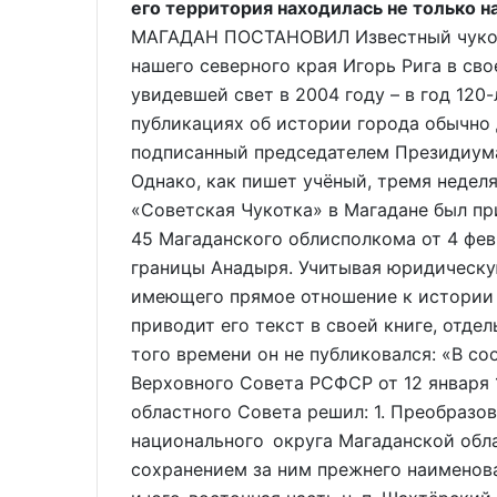
его территория находилась не только н
МАГАДАН ПОСТАНОВИЛ Известный чукотс
нашего северного края Игорь Рига в св
увидевшей свет в 2004 году – в год 120-
публикациях об истории города обычно 
подписанный председателем Президиума
Однако, как пишет учёный, тремя недел
«Советская Чукотка» в Магадане был п
45 Магаданского облисполкома от 4 фев
границы Анадыря. Учитывая юридическу
имеющего прямое отношение к истории 
приводит его текст в своей книге, отде
того времени он не публиковался: «В с
Верховного Совета РСФСР от 12 января 
областного Совета решил: 1. Преобраз
национального округа Магаданской обла
сохранением за ним прежнего наименован