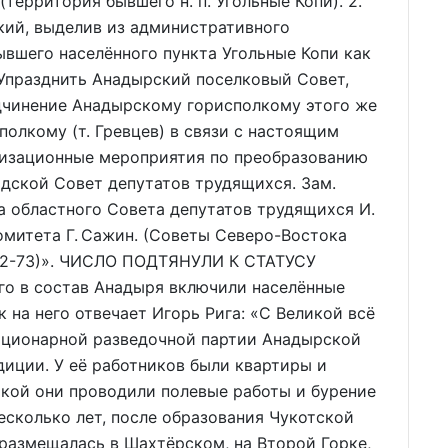
(территория бывшего н. п. Угольные Копи). 2.
кий, выделив из административного
вшего населённого пункта Угольные Копи как
 Упразднить Анадырский поселковый Совет,
одчинение Анадырскому горисполкому этого же
полкому (т. Гревцев) в связи с настоящим
изационные мероприятия по преобразованию
дской Совет депутатов трудящихся. Зам.
а областного Совета депутатов трудящихся И.
омитета Г. Сажин. (Советы Северо-Востока
тр.72-73)». ЧИСЛО ПОДТЯНУЛИ К СТАТУСУ
его в состав Анадыря включили населённые
к на него отвечает Игорь Рига: «С Великой всё
тационарной разведочной партии Анадырской
иции. У её работников были квартиры и
ликой они проводили полевые работы и бурение
несколько лет, после образования Чукотской
размещалась в Шахтёрском, на Второй Горке,