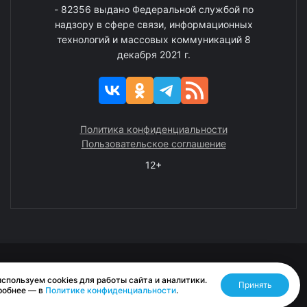
- 82356 выдано Федеральной службой по
надзору в сфере связи, информационных
технологий и массовых коммуникаций 8
декабря 2021 г.
Политика конфиденциальности
Пользовательское соглашение
12+
© 2008—2025 ГАУ ЧАО «Издательство «Крайний Север»
спользуем cookies для работы сайта и аналитики.
Принять
Разработано RASA
робнее — в
Политике конфиденциальности
.