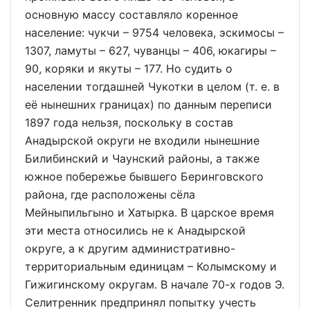
основную массу составляло коренное
население: чукчи – 9754 человека, эскимосы –
1307, ламуты – 627, чуванцы – 406, юкагиры –
90, коряки и якуты – 177. Но судить о
населении тогдашней Чукотки в целом (т. е. в
её нынешних границах) по данным переписи
1897 года нельзя, поскольку в состав
Анадырской округи не входили нынешние
Билибинский и Чаунский районы, а также
южное побережье бывшего Беринговского
района, где расположены сёла
Мейныпильгыно и Хатырка. В царское время
эти места относились не к Анадырской
округе, а к другим административно-
территориальным единицам – Колымскому и
Гижигинскому округам. В начале 70-х годов Э.
Селитренник предпринял попытку учесть