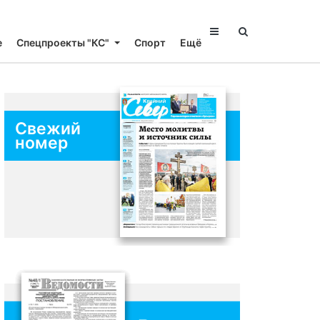
е
Спецпроекты "КС"
Спорт
Ещё
Свежий
номер