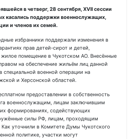
вшейся в четверг, 28 сентября, XVII сессии
рых касались поддержки военнослужащих,
ии и членов их семей.
родные избранники поддержали изменения в
арантиях прав детей-сирот и детей,
а жилое помещение в Чукотском АО. Внесённые
равом на обеспечение жильём лиц данной
в специальной военной операции на
жской и Херсонской областей.
бесплатном предоставлении в собственность
уга военнослужащим, лицам заключившим
ких формированиях, содействующих
ружённые силы РФ, лицам, проходящим
. Как уточнили в Комитете Думы Чукотского
енной политике, участки могут