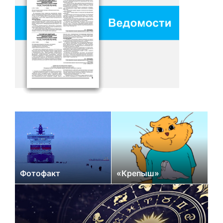
Фотофакт
«Крепыш»