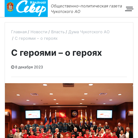
Общественно–политическая газета
Чукотского АО
Главная
Новости
Власть
Дума Чукотского АО
С героями – о героях
С героями – о героях
8 декабря 2023