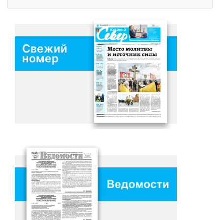
Свежий
номер