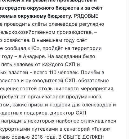
з средств окружного бюджета и за счёт
ляемых окружному бюджету.
РЯДОВЫЕ
проводить слёты оленеводов регулярно
 сельскохозяйственном производстве, –
о хозяйства. В нынешнем году слёт
же сообщал «КС», пройдёт на территории
 году – в Анадыре. На заседании было
о пять человек от каждого СХП и
х властей – всего 110 человек. Причём в
алистов и руководителей СХП, обязательно
мещение гостей столь широкого мероприятия,
отребует от организаторов продуманного
 том, какие призы и подарки для оленеводов и
андартных подарков, директор СХП
 наградить некоторых наиболее отличившихся
 курортными путёвками в санаторий «Талая»
елано осенью 2016 года. В СБЫТЕ ДОЛЖЕН