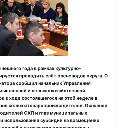
нешнего года в рамках культурно-
ируется проводить слёт оленеводов округа. О
атора сообщил начальник Управления
омышленной и сельскохозяйственной
к в ходе состоявшегося на этой неделе в
ров сельхозтоваропроизводителей. Основной
водителей СХП и глав муниципальных
ти использования субсидий на возмещение
 оленей и на развитие производства и