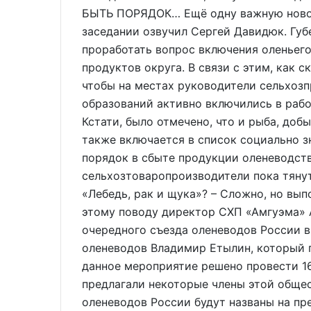
БЫТЬ ПОРЯДОК… Ещё одну важную новос
заседании озвучил Сергей Давидюк. Губ
проработать вопрос включения оленьего
продуктов округа. В связи с этим, как с
чтобы на местах руководители сельхоз
образований активно включились в рабо
Кстати, было отмечено, что и рыба, доб
также включается в список социально з
порядок в сбыте продукции оленеводств
сельхозтоваропроизводители пока тянут
«Лебедь, рак и щука»? – Сложно, но вып
этому поводу директор СХП «Амгуэма» 
очередного съезда оленеводов России 
оленеводов Владимир Етылин, который 
данное мероприятие решено провести 16–
предлагали некоторые члены этой общес
оленеводов России будут названы на пр