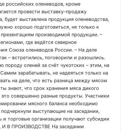
зде российских оленеводов, кроме
агается провести выставку–продажу
да, будет выставлена продукция оленеводства,
нужно хорошо подготовиться, не только к
к презентациям производимой продукции. –
егионами, где ведётся северное
ния Союза оленеводов России. – На деле
 так – встретились, поговорили и разошлись.
 породу оленей за счёт чукотских – этим, на
 Самим зарабатывать, не надеяться только на
вать на деле, что есть разница между мясом
ты знают, что срок хранения мяса дикого
то это совершенно разные продукты. Участники
ормировании мясного баланса необходимо
к подчеркнули выступающие на заседании,
дь и торговые организации получают субсидии
, И В ПРОИЗВОДСТВЕ На заседании