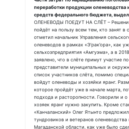
переработки продукции оленеводства и
средств федерального бюджета, выде
ОЛЕНЕВОДЫ ПОЕДУТ НА СЛЁТ – Решение 
пойдёт на пользу всем тем, кто занят в
отметил начальник Управления сельског
оленеводов в рамках «Э’рак’ора», как у
сельхозпредприятия «Амгуэма», а в 2018
заявлено, что в слёте примут участие п
представители муниципальных и окружны
список участников слёта, помимо специ
войдут оленеводы и хозяйки яранг. Раз
которое пройдёт уже в начале марта, п
подхода и расторопности. Говорили и о
хозяек яранг нужно закупить. Кроме ст
«Канчаланский» Олег Ятынто предложил
тундровиков и ветеранов оленеводства
Магаданской области, как уже было сд