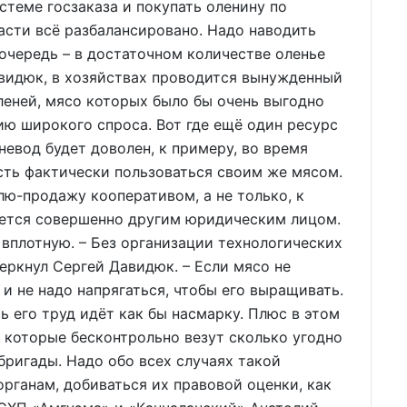
стеме госзаказа и покупать оленину по
части всё разбалансировано. Надо наводить
ю очередь – в достаточном количестве оленье
авидюк, в хозяйствах проводится вынужденный
леней, мясо которых было бы очень выгодно
ю широкого спроса. Вот где ещё один ресурс
евод будет доволен, к примеру, во время
есть фактически пользоваться своим же мясом.
ю-продажу кооперативом, а не только, к
яется совершенно другим юридическим лицом.
вплотную. – Без организации технологических
еркнул Сергей Давидюк. – Если мясо не
 и не надо напрягаться, чтобы его выращивать.
сь его труд идёт как бы насмарку. Плюс в этом
 которые бесконтрольно везут сколько угодно
бригады. Надо обо всех случаях такой
ганам, добиваться их правовой оценки, как