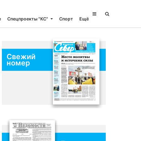
е
Спецпроекты "КС"
Спорт
Ещё
Свежий
номер