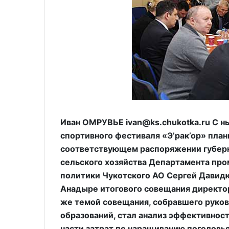
Иван ОМРУВЬЕ ivan@ks.chukotka.ru С ны
спортивного фестиваля «Э’рак’ор» план
соответствующем распоряжении губерн
сельского хозяйства Департамента пр
политики Чукотского АО Сергей Давидю
Анадыре итогового совещания директо
же темой совещания, собравшего руко
образований, стал анализ эффективнос
части затрат по наращиванию поголовья