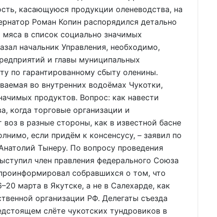
ть, касающуюся продукции оленеводства, на
ернатор Роман Копин распорядился детально
 мяса в список социально значимых
казал начальник Управления, необходимо,
предприятий и главы муниципальных
ту по гарантированному сбыту оленины.
ываемая во внутренних водоёмах Чукотки,
начимых продуктов. Вопрос: как навести
а, когда торговые организации и
 воз в разные стороны, как в известной басне
олнимо, если придём к консенсусу, – заявил по
Анатолий Тынеру. По вопросу проведения
выступил член правления федерального Союза
проинформировал собравшихся о том, что
20 марта в Якутске, а не в Салехарде, как
твенной организации РФ. Делегаты съезда
едстоящем слёте чукотских тундровиков в