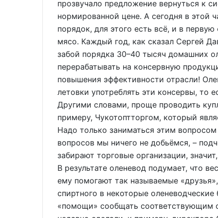
прозвучало предложение вернуться к си
нормированной цене. А сегодня в этой 
порядок, для этого есть всё, и в перву
мясо. Каждый год, как сказал Сергей Д
забой порядка 30–40 тысяч домашних о
перерабатывать на консервную продукци
повышения эффективности отрасли! Олен
летовки употреблять эти консервы, то 
Другими словами, проще проводить купл
примеру, Чукотоптторгом, который явл
Надо только заниматься этим вопросом 
вопросов мы ничего не добьёмся, – подч
забирают торговые организации, значит,
В результате оленевод подумает, что ве
ему помогают так называемые «друзья»,
спиртного в некоторые оленеводческие 
«помощи» сообщать соответствующим ор