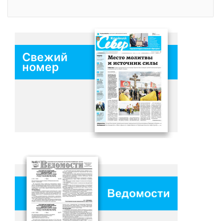
Свежий
номер