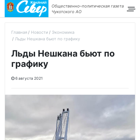
Общественно–политическая газета
Чукотского АО
Главная
Новости
Экономика
Льды Нешкана бьют по графику
Льды Нешкана бьют по
графику
6 августа 2021