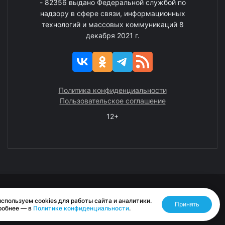
- 82356 выдано Федеральной службой по
надзору в сфере связи, информационных
технологий и массовых коммуникаций 8
декабря 2021 г.
Политика конфиденциальности
Пользовательское соглашение
12+
© 2008—2025 ГАУ ЧАО «Издательство «Крайний Север»
спользуем cookies для работы сайта и аналитики.
Принять
Разработано RASA
робнее — в
Политике конфиденциальности
.