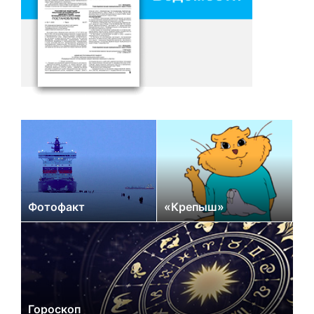
Фотофакт
«Крепыш»
Гороскоп