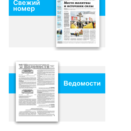
Свежий
номер