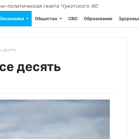
о–политическая газета Чукотского АО
Экономика
Общество
СВО
Образование
Здоровь
е десять
се десять