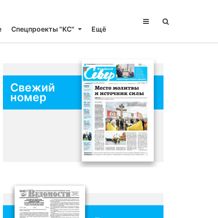
е
Спецпроекты "КС"
Ещё
Свежий
номер