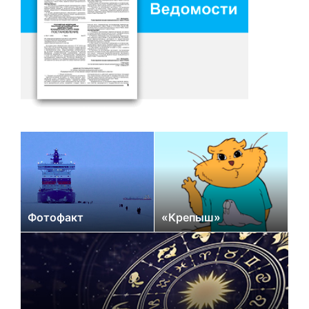
Фотофакт
«Крепыш»