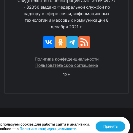
Свидетельство о регистрации СМИ Эл № ФС 77
- 82356 выдано Федеральной службой по
надзору в сфере связи, информационных
технологий и массовых коммуникаций 8
декабря 2021 г.
Политика конфиденциальности
Пользовательское соглашение
12+
© 2008—2025 ГАУ ЧАО «Издательство «Крайний Север»
спользуем cookies для работы сайта и аналитики.
Принять
Разработано RASA
робнее — в
Политике конфиденциальности
.