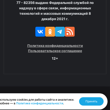
77 - 82356 выдано Федеральной службой по
надзору в сфере связи, информационных
технологий и массовых коммуникаций 8
декабря 2021 г.
Политика конфиденциальности
Пользовательское соглашение
12+
© 2008—2025 ГАУ ЧАО «Издательство «Крайний Север»
спользуем cookies для работы сайта и аналитики.
Принять
Разработано RASA
робнее — в
Политике конфиденциальности
.