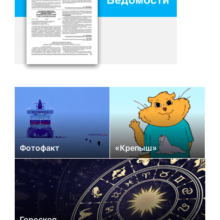
Фотофакт
«Крепыш»
Гороскоп