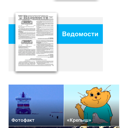
Фотофакт
«Крепыш»