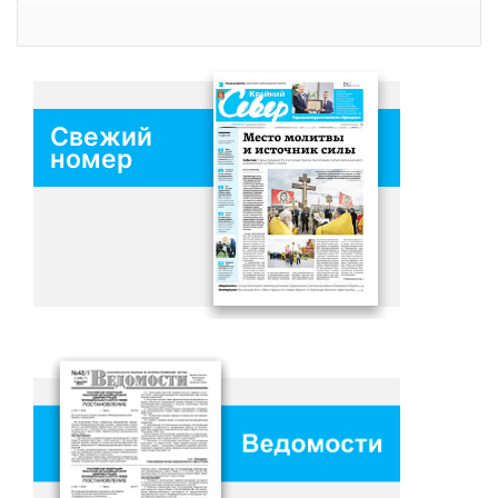
Свежий
номер