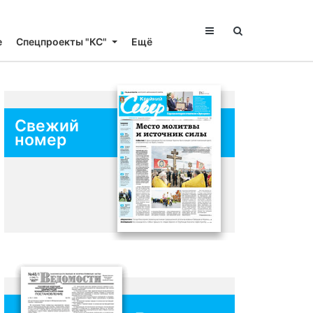
е
Спецпроекты "КС"
Ещё
Свежий
номер