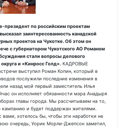
-президент по российским проектам
высказал заинтересованность канадской
рных проектов на Чукотке. Об этом он
ече с губернатором Чукотского АО Романом
бсуждения стали вопросы делового
округа и «Кинросс Голд».
КАДРОВЫЕ
речи выступил Роман Копин, который в
поводов послужили последние изменения в
дели назад мой первый заместитель Илья
йчас он исполняет обязанности мэра Анадыря
ыборах главы города. Мы рассчитываем на то,
ю кампанию и будет поддержан жителями.
с вами, хотелось бы, чтобы эти наработки не
 свою очередь, Уорик Морли-Джепсон заметил,