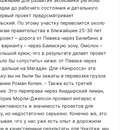
важными для развития экономики региона.
идеи до рабочего состояния и детального
Первый проект предусматривает
ьский. По этому участку перевозится около
енкам правительства в ближайшие 25-30 лет
роект – дорога от Певека через Билибино в
варианту – через Баимскую зону, Омолон –
ольшой крюк, что в результате делает проект
ыло бы «опустить» ниже: от Певека через
и дальше на Магадан. Для «Кинросса» эта
ку вы не были бы зажаты в перевозке грузов
ание Роман Копин. – Также есть третий
ие. Это переправа через Анадырский лиман,
Уорик Морли-Джепсон проявил интерес к
ективность и значимость проектов для
у, но недостаточно серьезно. Конечно же, это
тывая, что у нас уже есть опыт в дорожном
е и качественные результаты для Чукотки, мы