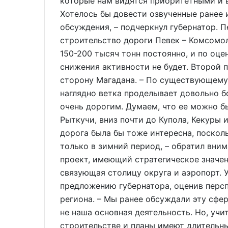
которые нам видятся приоритетными и 
Хотелось бы довести озвученные ранее 
обсуждения, – подчеркнул губернатор. 
строительство дороги Певек – Комсомол
150-200 тысяч тонн постоянно, и по оц
снижения активности не будет. Второй п
сторону Магадана. – По существующему 
наглядно ветка проделывает довольно б
очень дорогим. Думаем, что ее можно б
Рыткучи, вниз почти до Купола, Кекуры 
дорога была бы тоже интересна, посколь
только в зимний период, – обратил вним
проект, имеющий стратегическое значен
связующая столицу округа и аэропорт. 
предложению губернатора, оценив персп
региона. – Мы ранее обсуждали эту сфер
не наша основная деятельность. Но, учи
строительстве и планы имеют длительны