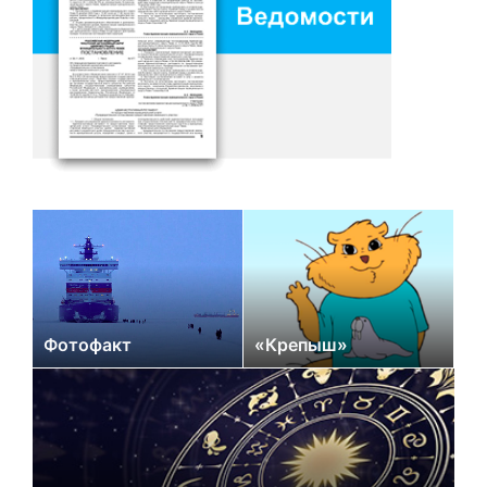
Фотофакт
«Крепыш»