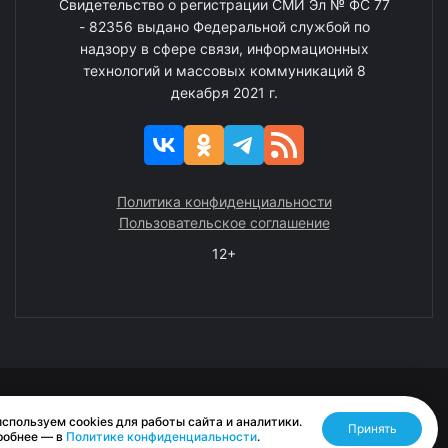
Свидетельство о регистрации СМИ Эл № ФС 77
- 82356 выдано Федеральной службой по
надзору в сфере связи, информационных
технологий и массовых коммуникаций 8
декабря 2021 г.
Политика конфиденциальности
Пользовательское соглашение
12+
© 2008—2025 ГАУ ЧАО «Издательство «Крайний Север»
спользуем cookies для работы сайта и аналитики.
Принять
Разработано RASA
робнее — в
Политике конфиденциальности
.