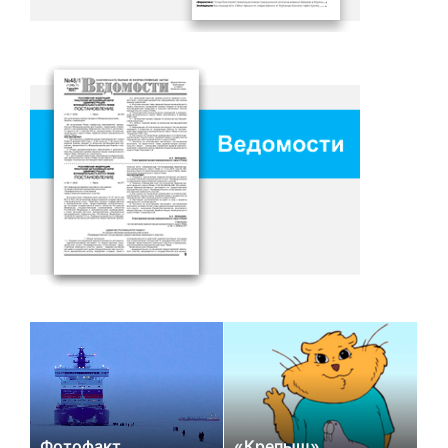
Фотофакт
«Крепыш»