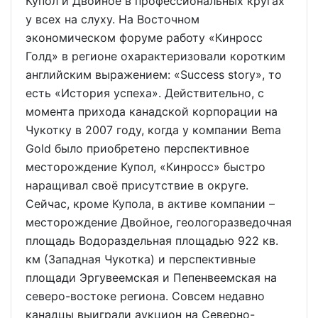
Купол и Двойное в профессиональных кругах
у всех на слуху. На Восточном
экономическом форуме работу «Кинросс
Голд» в регионе охарактеризовали коротким
английским выражением: «Success story», то
есть «История успеха». Действительно, с
момента прихода канадской корпорации на
Чукотку в 2007 году, когда у компании Bеma
Gold было приобретено перспективное
месторождение Купол, «Кинросс» быстро
наращивал своё присутствие в округе.
Сейчас, кроме Купола, в активе компании –
месторождение Двойное, геологоразведочная
площадь Водораздельная площадью 922 кв.
км (Западная Чукотка) и перспективные
площади Эргувеемская и Пепенвеемская на
северо-востоке региона. Совсем недавно
канадцы выиграли аукцион на Северно-