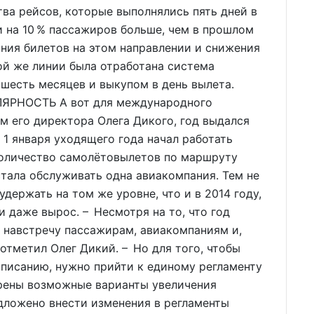
тва рейсов, которые выполнялись пять дней в
ти на 10 % пассажиров больше, чем в прошлом
ания билетов на этом направлении и снижения
той же линии была отработана система
 шесть месяцев и выкупом в день вылета.
РНОСТЬ А вот для международного
м его директора Олега Дикого, год выдался
 1 января уходящего года начал работать
количество самолётовылетов по маршруту
стала обслуживать одна авиакомпания. Тем не
держать на том же уровне, что и в 2014 году,
 даже вырос. – Несмотря на то, что год
т навстречу пассажирам, авиакомпаниям и,
 отметил Олег Дикий. – Но для того, чтобы
списанию, нужно прийти к единому регламенту
трены возможные варианты увеличения
едложено внести изменения в регламенты