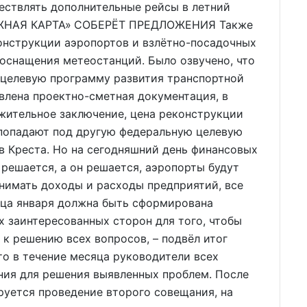
ествлять дополнительные рейсы в летний
РОЖНАЯ КАРТА» СОБЕРЁТ ПРЕДЛОЖЕНИЯ Также
онструкции аэропортов и взлётно-посадочных
оснащения метеостанций. Было озвучено, что
 целевую программу развития транспортной
влена проектно-сметная документация, в
жительное заключение, цена реконструкции
 попадают под другую федеральную целевую
в Креста. Но на сегодняшний день финансовых
с решается, а он решается, аэропорты будут
нимать доходы и расходы предприятий, все
нца января должна быть сформирована
 заинтересованных сторон для того, чтобы
 к решению всех вопросов, – подвёл итог
то в течение месяца руководители всех
ния для решения выявленных проблем. После
руется проведение второго совещания, на