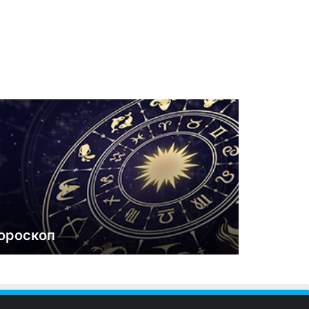
ороскоп