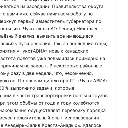
иваться на заседании Правительства округа,
ы с вами уже сейчас начинаем работу по
черкнул первый заместитель губернатора по
политике Чукотского АО Леонид Николаев. –
рьёзный анализ, выявить все имеющиеся
ложить пути решения. Так, за последние годы,
приятия «ЧукотАВИА» новых канадских
 частота полётов уже повысилась примерно на
м причинам не закрыт. В некоторые районные
му разу в две недели, что, несомненно,
пунктов. По словам директора ГП «ЧукотАВИА»
00 % выполнило задачи, которые
 ним в части транспортировки почты и грузов
При этом объёмы от года к году колеблются
виакомпания осуществляет перевозку порядка
тмечен положительный опыт использования
е Анадырь–Залив Креста–Анадырь. Удалось