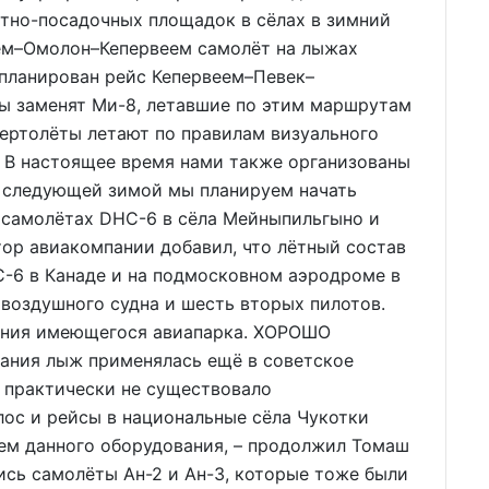
ётно-посадочных площадок в сёлах в зимний
ем–Омолон–Кепервеем самолёт на лыжах
апланирован рейс Кепервеем–Певек–
ы заменят Ми-8, летавшие по этим маршрутам
вертолёты летают по правилам визуального
. В настоящее время нами также организованы
а следующей зимой мы планируем начать
 самолётах DHC-6 в сёла Мейныпильгыно и
ор авиакомпании добавил, что лётный состав
-6 в Канаде и на подмосковном аэродроме в
воздушного судна и шесть вторых пилотов.
вания имеющегося авиапарка. ХОРОШО
ания лыж применялась ещё в советское
а практически не существовало
ос и рейсы в национальные сёла Чукотки
ем данного оборудования, – продолжил Томаш
ись самолёты Ан-2 и Ан-3, которые тоже были