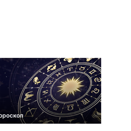
ороскоп