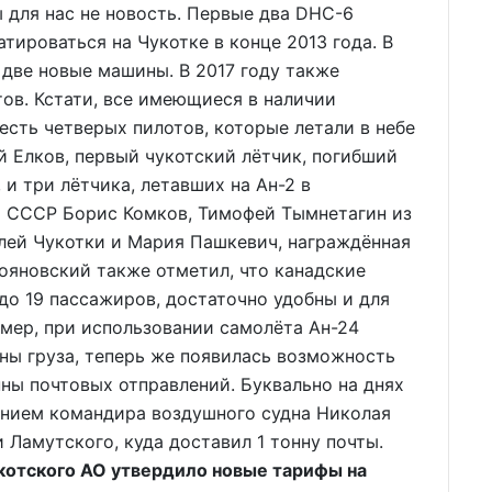
 для нас не новость. Первые два DHC-6
тироваться на Чукотке в конце 2013 года. В
две новые машины. В 2017 году также
ов. Кстати, все имеющиеся в наличии
есть четверых пилотов, которые летали в небе
й Елков, первый чукотский лётчик, погибший
и три лётчика, летавших на Ан-2 в
т СССР Борис Комков, Тимофей Тымнетагин из
лей Чукотки и Мария Пашкевич, награждённая
ояновский также отметил, что канадские
до 19 пассажиров, достаточно удобны и для
мер, при использовании самолёта Ан-24
ны груза, теперь же появилась возможность
ны почтовых отправлений. Буквально на днях
нием командира воздушного судна Николая
 Ламутского, куда доставил 1 тонну почты.
укотского АО утвердило новые тарифы на