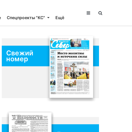
е
Спецпроекты "КС"
Ещё
Свежий
номер