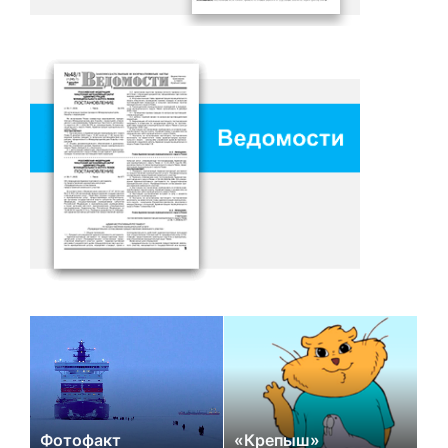
Фотофакт
«Крепыш»