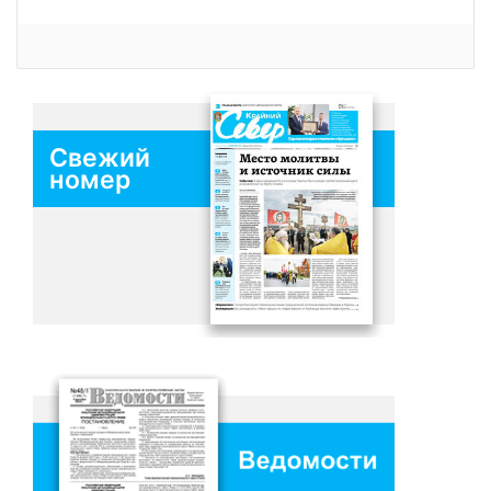
Свежий
номер