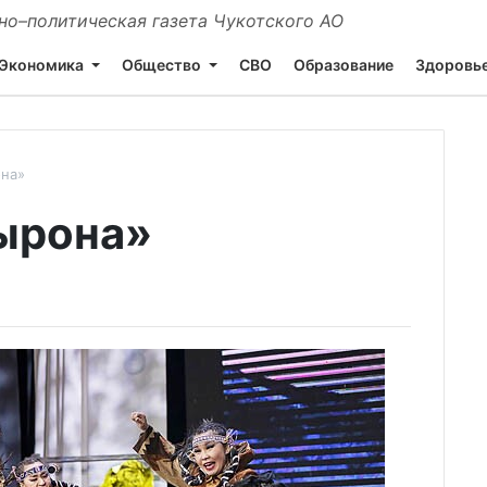
о–политическая газета Чукотского АО
Экономика
Общество
СВО
Образование
Здоровь
она»
ырона»