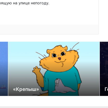
рящую на улице непогоду.
«Крепыш»
Г