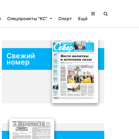
е
Спецпроекты "КС"
Спорт
Ещё
Свежий
номер