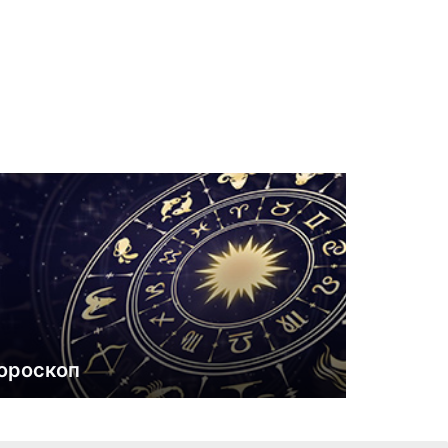
ороскоп