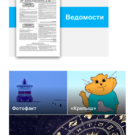
Фотофакт
«Крепыш»