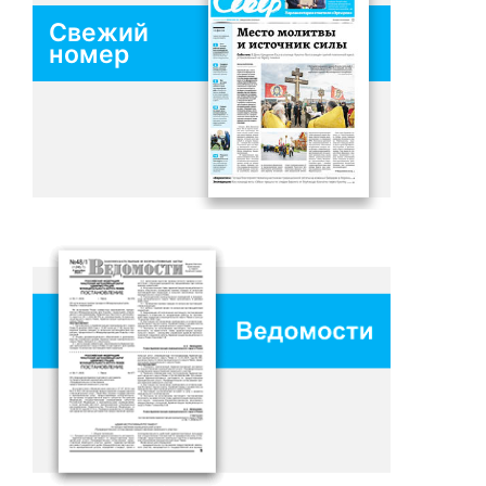
Свежий
номер